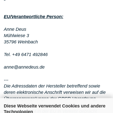
EU/Verantwortliche Person:
Anne Deus
Mühlwiese 3
35796 Weinbach
Tel. +49 6471 492846
anne@annedeus.de
---
Die Adressdaten der Hersteller betreffend sowie
deren elektronische Anschrift verweisen wir auf die
Übergangsregelungen der GPSR-Verordnung,
dieser Artikel wurde vor dem Stichtag am 13.
Diese Webseite verwendet Cookies und andere
Dezember 2024 in der EU in Verkehr gebracht
Technologien