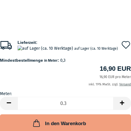
Lieferzeit:
auf Lager (ca. 10 Werktage)
Mindestbestellmenge
:
0,3
in Meter
16,90 EUR
16,90 EUR pro Meter
inkl. 19% MwSt. zzgl.
Versand
Meter:
Meter
In den Warenkorb