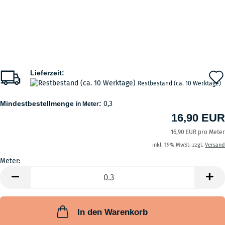
Lieferzeit:
Restbestand (ca. 10 Werktage)
Mindestbestellmenge
:
0,3
in Meter
16,90 EUR
16,90 EUR pro Meter
inkl. 19% MwSt. zzgl.
Versand
Meter:
Meter
In den Warenkorb