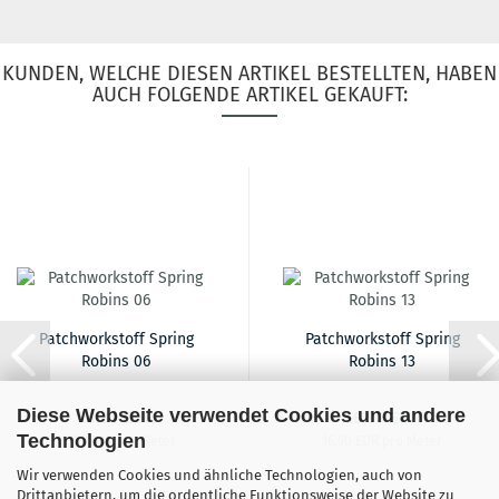
KUNDEN, WELCHE DIESEN ARTIKEL BESTELLTEN, HABEN
AUCH FOLGENDE ARTIKEL GEKAUFT:
Patchworkstoff Spring
Patchworkstoff Spring
Robins 06
Robins 13
Diese Webseite verwendet Cookies und andere
16,90 EUR
16,90 EUR
Technologien
16,90 EUR pro Meter
16,90 EUR pro Meter
Wir verwenden Cookies und ähnliche Technologien, auch von
Drittanbietern, um die ordentliche Funktionsweise der Website zu