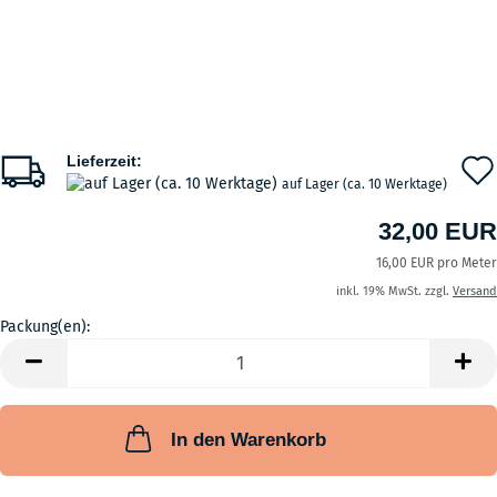
Lieferzeit:
auf Lager (ca. 10 Werktage)
32,00 EUR
16,00 EUR pro Meter
inkl. 19% MwSt. zzgl.
Versand
Packung(en):
Packung(en)
In den Warenkorb