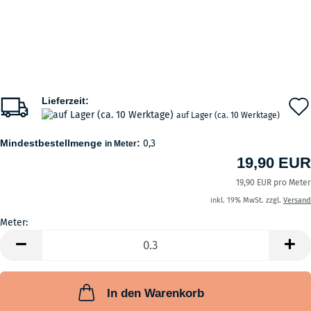
Lieferzeit:
auf Lager (ca. 10 Werktage)
Mindestbestellmenge
:
0,3
in Meter
19,90 EUR
19,90 EUR pro Meter
inkl. 19% MwSt. zzgl.
Versand
Meter:
Meter
In den Warenkorb