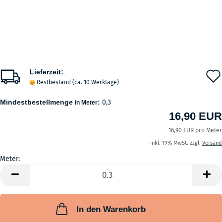
Lieferzeit:
Restbestand (ca. 10 Werktage)
Mindestbestellmenge
:
0,3
in Meter
16,90 EUR
16,90 EUR pro Meter
inkl. 19% MwSt. zzgl.
Versand
Meter:
Meter
In den Warenkorb