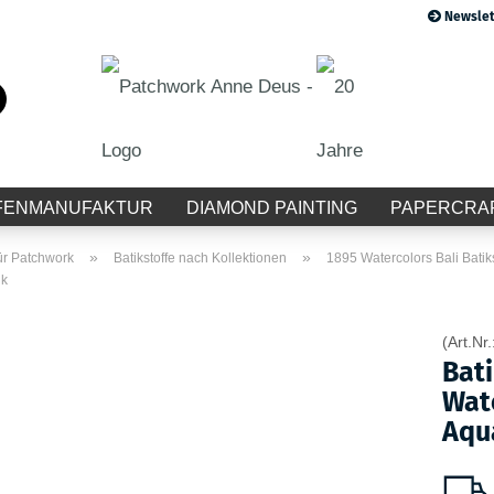
Newslet
Suche...
E-Mail
Passwort
FENMANUFAKTUR
DIAMOND PAINTING
PAPERCRA
»
»
für Patchwork
Batikstoffe nach Kollektionen
1895 Watercolors Bali Bati
ik
Konto erstellen
(Art.Nr.
Passwort vergessen?
Bati
Wat
Aqua