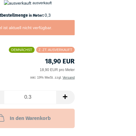
ausverkauft
tbestellmenge
:
0,3
in Meter
el ist aktuell nicht verfügbar.
DEMNÄCHST
Z. ZT. AUSVERKAUFT
18,90 EUR
18,90 EUR pro Meter
inkl. 19% MwSt. zzgl.
Versand
In den Warenkorb