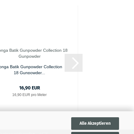
onga Batik Gunpowder Collection
Tonga Batik Fantas
18 Gunpowder...
16,90 EUR
18,90 E
16,90 EUR pro Meter
18,90 EUR pro
Alle Akzeptieren
AGB