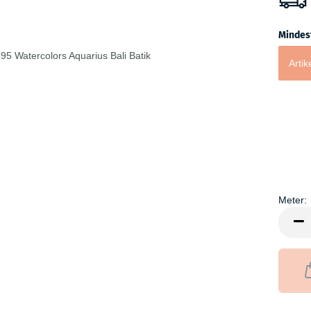
Mindes
Artik
Meter:
Meter