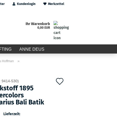
ter
Kundenlogin
Merkzettel
Ihr Warenkorb
0,00 EUR
FTING
ANNE DEUS
»
ks Hoffman
Auf
:
9414-530
)
kstoff 1895
den
ercolors
Merkzettel
rius Bali Batik
Lieferzeit: