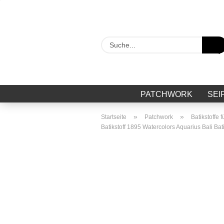
PATCHWORK
SEI
»
»
Startseite
Patchwork
Batikstoffe 
Batikstoff 1895 Watercolors Aquarius Bali Bat