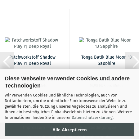
Patchworkstoff Shadow
Tonga Batik Blue Moon 13
Play YJ Deep Royal
Sapphire
Diese Webseite verwendet Cookies und andere
16,90 EUR
16,90 EUR
Technologien
16,90 EUR pro Meter
16,90 EUR pro Meter
Wir verwenden Cookies und ähnliche Technologien, auch von
Drittanbietern, um die ordentliche Funktionsweise der Website zu
gewährleisten, die Nutzung unseres Angebotes zu analysieren und
Ihnen ein bestmögliches Einkaufserlebnis bieten zu können. Weitere
Informationen finden Sie in unserer
Datenschutzerklärung
.
Impressum
Versand- & Zahlungsbedingungen
Alle Akzeptieren
Widerrufsrecht & Muster-Widerrufsformular