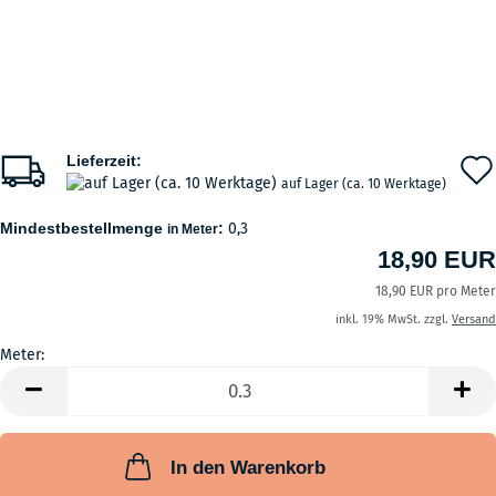
Lieferzeit:
auf Lager (ca. 10 Werktage)
Mindestbestellmenge
:
0,3
in Meter
18,90 EUR
18,90 EUR pro Meter
inkl. 19% MwSt. zzgl.
Versand
Meter:
Meter
In den Warenkorb