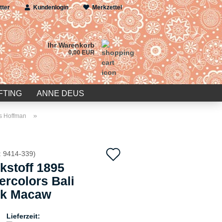
tter
Kundenlogin
Merkzettel
Ihr Warenkorb
0,00 EUR
FTING
ANNE DEUS
»
ks Hoffman
Auf
:
9414-339
)
kstoff 1895
den
ercolors Bali
Merkzettel
ik Macaw
Lieferzeit: