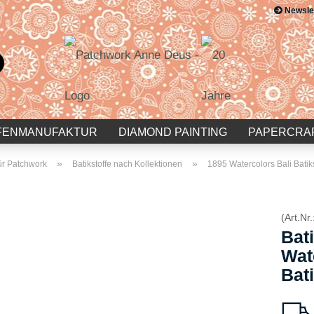
Newsle
Suche...
E-Mail
Passwort
FENMANUFAKTUR
DIAMOND PAINTING
PAPERCRA
»
»
für Patchwork
Batikstoffe nach Kollektionen
1895 Watercolors Bali Bati
Konto erstellen
(Art.Nr.
Passwort vergessen?
Bati
Wat
Bat