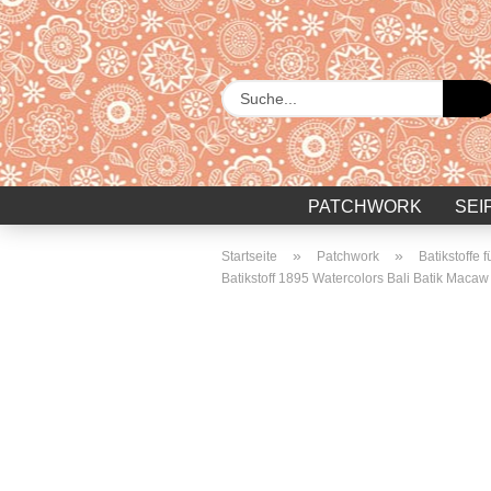
PATCHWORK
SEI
»
»
Startseite
Patchwork
Batikstoffe 
Batikstoff 1895 Watercolors Bali Batik Macaw