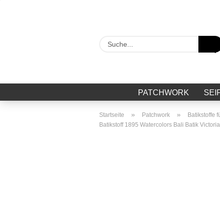
PATCHWORK
SEI
»
»
Startseite
Patchwork
Batikstoffe 
Batikstoff 1895 Watercolors Bali Batik Victoria