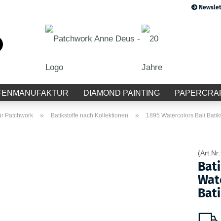
Newslet
Suche...
E-Mail
Passwort
FENMANUFAKTUR
DIAMOND PAINTING
PAPERCRA
»
»
für Patchwork
Batikstoffe nach Kollektionen
1895 Watercolors Bali Bati
Konto erstellen
(Art.Nr.
Passwort vergessen?
Bati
Wate
Bati