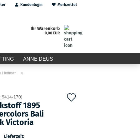
ter
Kundenlogin
Merkzettel
Ihr Warenkorb
0,00 EUR
FTING
ANNE DEUS
»
ks Hoffman
Auf
:
9414-170
)
kstoff 1895
den
rcolors Bali
Merkzettel
k Victoria
Lieferzeit: