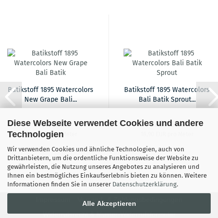
Batikstoff 1895 Watercolors
Batikstoff 1895 Watercolors
New Grape Bali...
Bali Batik Sprout...
Diese Webseite verwendet Cookies und andere
18,90 EUR
18,90 EUR
Technologien
18,90 EUR pro Meter
18,90 EUR pro Meter
Wir verwenden Cookies und ähnliche Technologien, auch von
Drittanbietern, um die ordentliche Funktionsweise der Website zu
gewährleisten, die Nutzung unseres Angebotes zu analysieren und
Ihnen ein bestmögliches Einkaufserlebnis bieten zu können. Weitere
Informationen finden Sie in unserer
Datenschutzerklärung
.
Impressum
Versand- & Zahlungsbedingungen
Alle Akzeptieren
Widerrufsrecht & Muster-Widerrufsformular