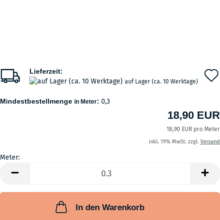
Lieferzeit:
auf Lager (ca. 10 Werktage)
Mindestbestellmenge
:
0,3
in Meter
18,90 EUR
18,90 EUR pro Meter
inkl. 19% MwSt. zzgl.
Versand
Meter:
Meter
In den Warenkorb