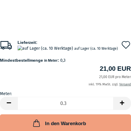
Lieferzeit:
auf Lager (ca. 10 Werktage)
Mindestbestellmenge
:
0,3
in Meter
21,00 EUR
21,00 EUR pro Meter
inkl. 19% MwSt. zzgl.
Versand
Meter:
Meter
In den Warenkorb