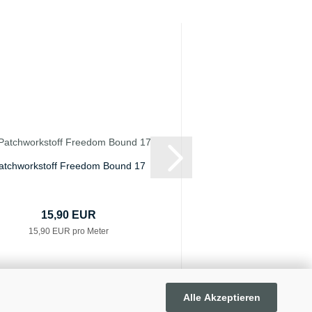
atchworkstoff Freedom Bound 17
Patchworkstoff Chri
06
15,90 EUR
16,90 E
15,90 EUR pro Meter
16,90 EUR pro
Alle Akzeptieren