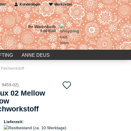
tter
Kundenlogin
Merkzettel
Ihr Warenkorb
0,00 EUR
FTING
ANNE DEUS
 Patchworkstoff
Auf
:
9459-02
)
oux 02 Mellow
den
low
Merkzettel
chworkstoff
Lieferzeit: