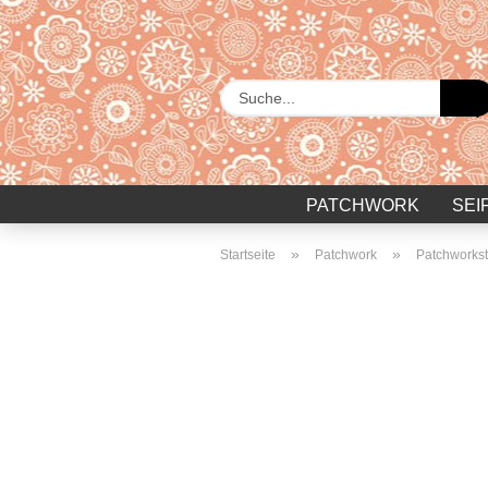
PATCHWORK
SEI
»
»
Startseite
Patchwork
Patchworkst