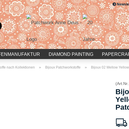
Newsle
Suche...
E-Mail
Passwort
FENMANUFAKTUR
DIAMOND PAINTING
PAPERCRA
»
»
offe nach Kollektionen
Bijoux Patchworkstoffe
Bijoux 02 Mellow Yellow
(Art.Nr.
Konto erstellen
Bij
Passwort vergessen?
Yel
Pat