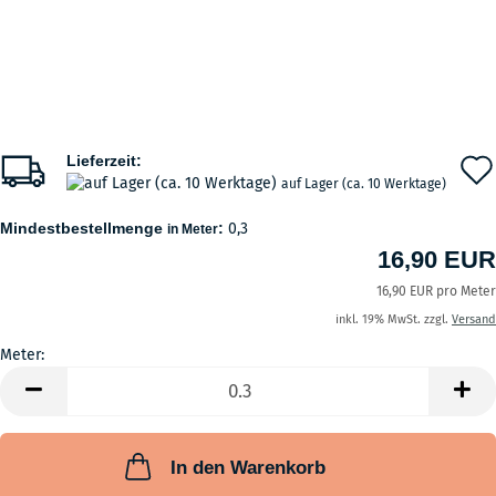
Lieferzeit:
auf Lager (ca. 10 Werktage)
Mindestbestellmenge
:
0,3
in Meter
16,90 EUR
16,90 EUR pro Meter
inkl. 19% MwSt. zzgl.
Versand
Meter:
Meter
In den Warenkorb