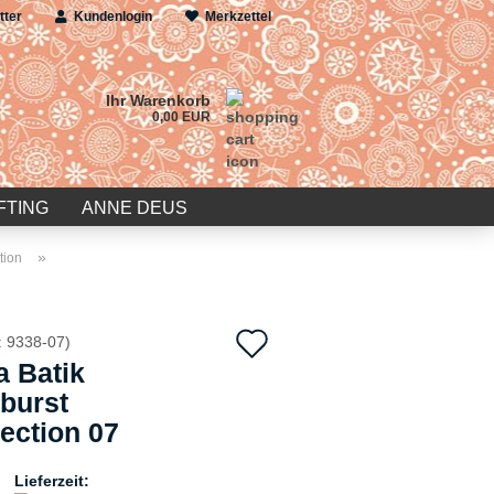
tter
Kundenlogin
Merkzettel
Ihr Warenkorb
0,00 EUR
FTING
ANNE DEUS
»
tion
Auf
:
9338-07
)
a Batik
den
burst
Merkzettel
lection 07
Lieferzeit: