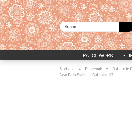
PATCHWORK
SEI
»
»
Startseite
Patchwork
Batikstoffe 
Java Batik Sunburst Collection 07