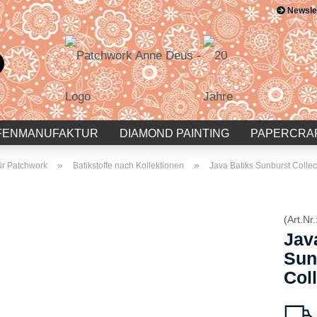
Newsle
Suche...
E-Mail
Passwort
FENMANUFAKTUR
DIAMOND PAINTING
PAPERCRA
»
»
für Patchwork
Batikstoffe nach Kollektionen
Java Batiks Sunburst Collec
Konto erstellen
(Art.Nr.
Passwort vergessen?
Jav
Sun
Col