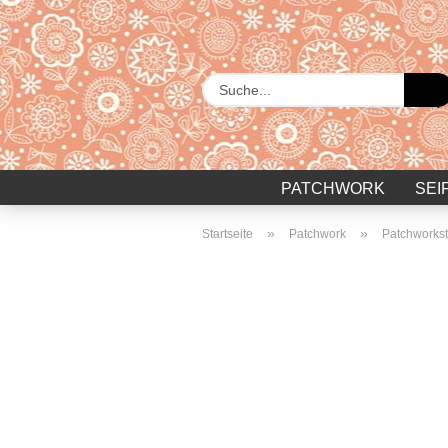
PATCHWORK
SEI
»
»
Startseite
Patchwork
Patchworkst