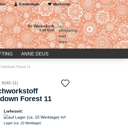
tter
Kundenlogin
Merkzettel
Ihr Warenkorb
0,00 EUR
FTING
ANNE DEUS
f Ashdown Forest 11
Auf
:
9245-11
)
chworkstoff
den
down Forest 11
Merkzettel
Lieferzeit:
auf
Lager (ca. 10 Werktage)