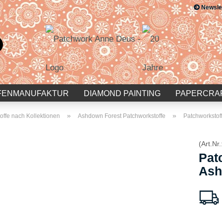
Newsle
Suche...
E-Mail
Passwort
FENMANUFAKTUR
DIAMOND PAINTING
PAPERCRA
»
»
offe nach Kollektionen
Ashdown Forest Patchworkstoffe
Patchworkstof
(Art.Nr.
Konto erstellen
Pat
Passwort vergessen?
Ash