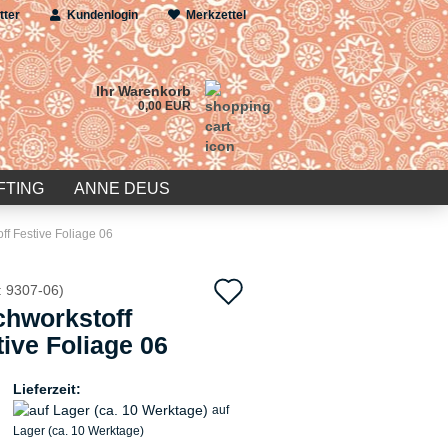
tter
Kundenlogin
Merkzettel
Ihr Warenkorb
0,00 EUR
FTING
ANNE DEUS
ff Festive Foliage 06
Auf
:
9307-06
)
chworkstoff
den
tive Foliage 06
Merkzettel
Lieferzeit:
auf
Lager (ca. 10 Werktage)