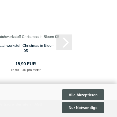
atchworkstoff Christmas in Bloom
Patchworkstoff Home 
05
15,90 EUR
12,00 E
15,90 EUR pro Meter
12,00 EUR pro
Alle Akzeptieren
ertrag widerrufen
AGB
Nur Notwendige