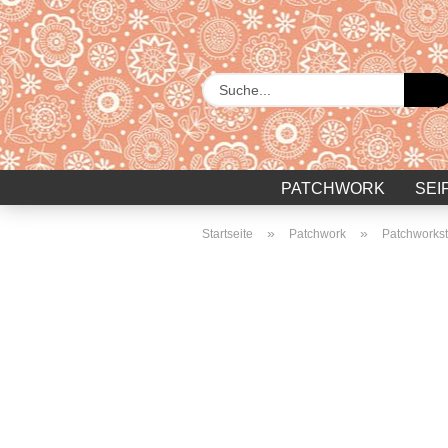
PATCHWORK
SEI
»
»
Startseite
Patchwork
Patchworkst