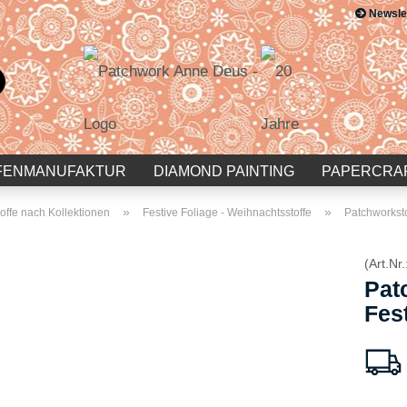
Newsle
Suche...
E-Mail
Passwort
FENMANUFAKTUR
DIAMOND PAINTING
PAPERCRA
»
»
offe nach Kollektionen
Festive Foliage - Weihnachtsstoffe
Patchworksto
(Art.Nr.
Konto erstellen
Pat
Passwort vergessen?
Fes