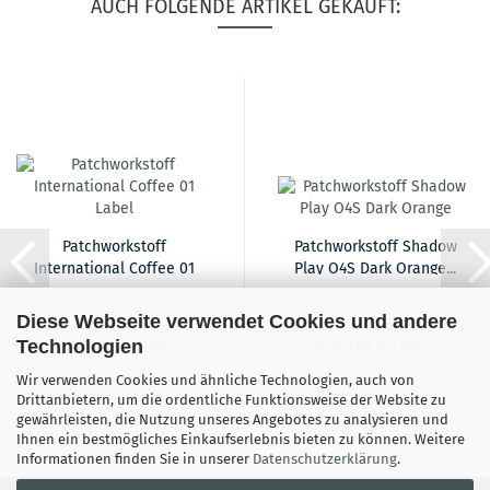
AUCH FOLGENDE ARTIKEL GEKAUFT:
Patchworkstoff
Patchworkstoff Shadow
International Coffee 01
Play O4S Dark Orange...
Label...
Diese Webseite verwendet Cookies und andere
12,90 EUR
16,90 EUR
Technologien
12,90 EUR pro Meter
16,90 EUR pro Meter
Wir verwenden Cookies und ähnliche Technologien, auch von
Drittanbietern, um die ordentliche Funktionsweise der Website zu
gewährleisten, die Nutzung unseres Angebotes zu analysieren und
Ihnen ein bestmögliches Einkaufserlebnis bieten zu können. Weitere
Informationen finden Sie in unserer
Datenschutzerklärung
.