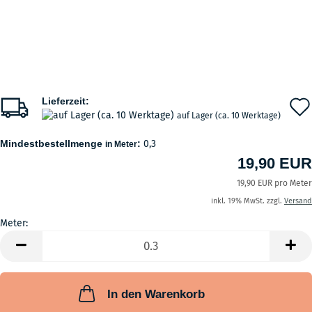
Lieferzeit:
auf Lager (ca. 10 Werktage)
Mindestbestellmenge
:
0,3
in Meter
19,90 EUR
19,90 EUR pro Meter
inkl. 19% MwSt. zzgl.
Versand
Meter:
Meter
In den Warenkorb