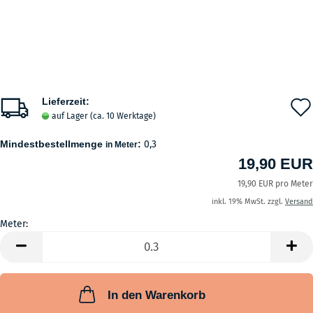
Lieferzeit:
auf Lager (ca. 10 Werktage)
Mindestbestellmenge
:
0,3
in Meter
19,90 EUR
19,90 EUR pro Meter
inkl. 19% MwSt. zzgl.
Versand
Meter:
Meter
In den Warenkorb