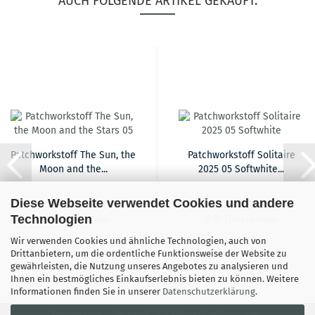
AUCH FOLGENDE ARTIKEL GEKAUFT:
Patchworkstoff The Sun, the
Patchworkstoff Solitaire
Moon and the...
2025 05 Softwhite...
Diese Webseite verwendet Cookies und andere
19,90 EUR
17,90 EUR
Technologien
19,90 EUR pro Meter
17,90 EUR pro Meter
Wir verwenden Cookies und ähnliche Technologien, auch von
Drittanbietern, um die ordentliche Funktionsweise der Website zu
gewährleisten, die Nutzung unseres Angebotes zu analysieren und
Ihnen ein bestmögliches Einkaufserlebnis bieten zu können. Weitere
Informationen finden Sie in unserer
Datenschutzerklärung
.
Impressum
Versand- & Zahlungsbedingungen