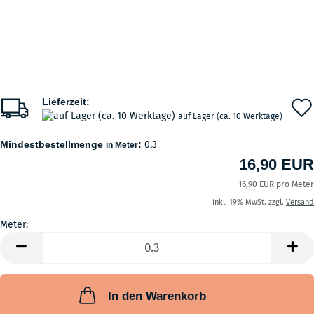
Lieferzeit:
auf Lager (ca. 10 Werktage)
Mindestbestellmenge
:
0,3
in Meter
16,90 EUR
16,90 EUR pro Meter
inkl. 19% MwSt. zzgl.
Versand
Meter:
Meter
In den Warenkorb