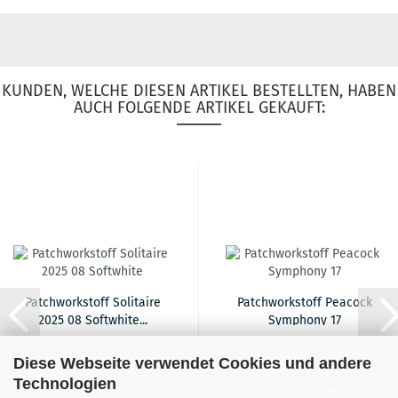
KUNDEN, WELCHE DIESEN ARTIKEL BESTELLTEN, HABEN
AUCH FOLGENDE ARTIKEL GEKAUFT:
Patchworkstoff Solitaire
Patchworkstoff Peacock
2025 08 Softwhite...
Symphony 17
Diese Webseite verwendet Cookies und andere
17,90 EUR
19,90 EUR
Technologien
17,90 EUR pro Meter
19,90 EUR pro Meter