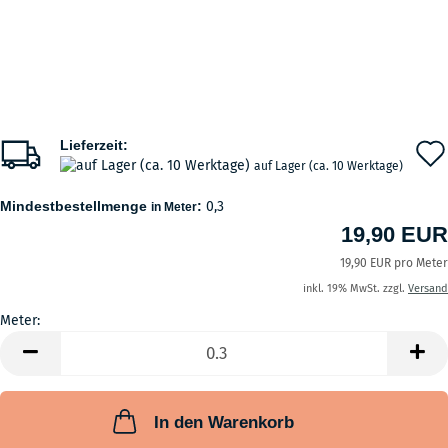
Lieferzeit:
auf Lager (ca. 10 Werktage)
Mindestbestellmenge
:
0,3
in Meter
19,90 EUR
19,90 EUR pro Meter
inkl. 19% MwSt. zzgl.
Versand
Meter:
Meter
In den Warenkorb