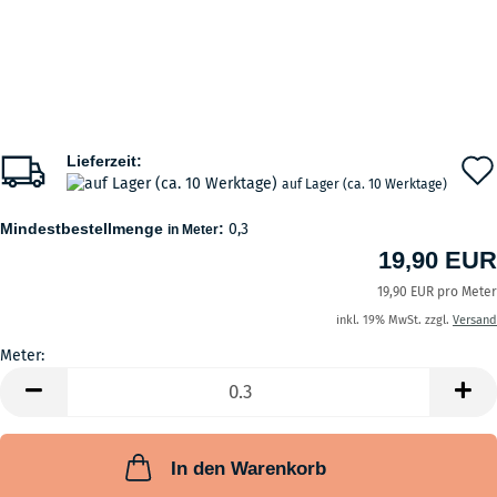
Lieferzeit:
auf Lager (ca. 10 Werktage)
Mindestbestellmenge
:
0,3
in Meter
19,90 EUR
19,90 EUR pro Meter
inkl. 19% MwSt. zzgl.
Versand
Meter:
Meter
In den Warenkorb