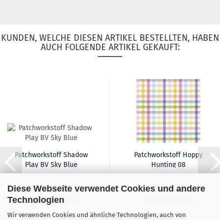
KUNDEN, WELCHE DIESEN ARTIKEL BESTELLTEN, HABEN
AUCH FOLGENDE ARTIKEL GEKAUFT:
Patchworkstoff Shadow
Patchworkstoff Hoppy
Play BV Sky Blue
Hunting 08
Diese Webseite verwendet Cookies und andere
16,90 EUR
18,90 EUR
Technologien
16,90 EUR pro Meter
18,90 EUR pro Meter
Wir verwenden Cookies und ähnliche Technologien, auch von