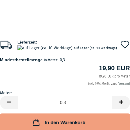
Lieferzeit:
auf Lager (ca. 10 Werktage)
Mindestbestellmenge
:
0,3
in Meter
19,90 EUR
19,90 EUR pro Meter
inkl. 19% MwSt. zzgl.
Versand
Meter:
Meter
In den Warenkorb