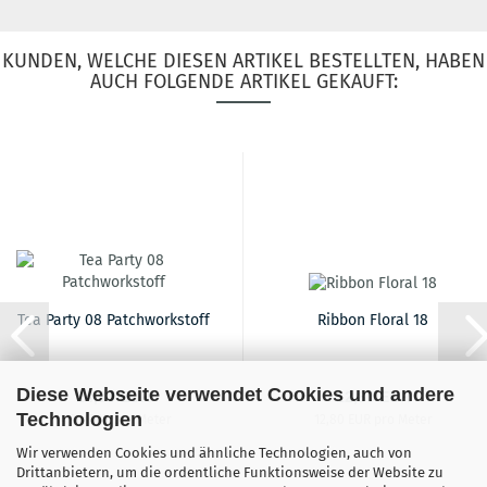
KUNDEN, WELCHE DIESEN ARTIKEL BESTELLTEN, HABEN
AUCH FOLGENDE ARTIKEL GEKAUFT:
Tea Party 08 Patchworkstoff
Ribbon Floral 18
Diese Webseite verwendet Cookies und andere
14,90 EUR
12,80 EUR
Technologien
14,90 EUR pro Meter
12,80 EUR pro Meter
Wir verwenden Cookies und ähnliche Technologien, auch von
Drittanbietern, um die ordentliche Funktionsweise der Website zu