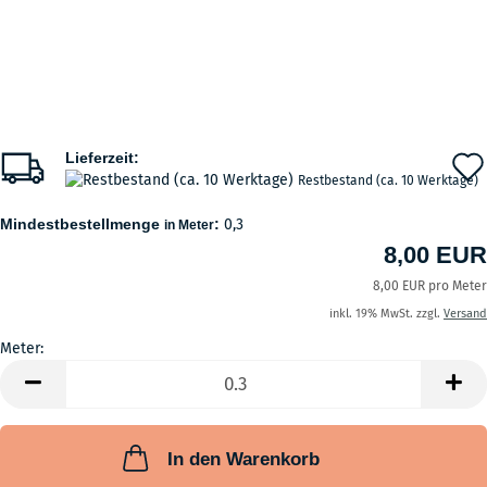
Lieferzeit:
Restbestand (ca. 10 Werktage)
Mindestbestellmenge
:
0,3
in Meter
8,00 EUR
8,00 EUR pro Meter
inkl. 19% MwSt. zzgl.
Versand
Meter:
Meter
In den Warenkorb