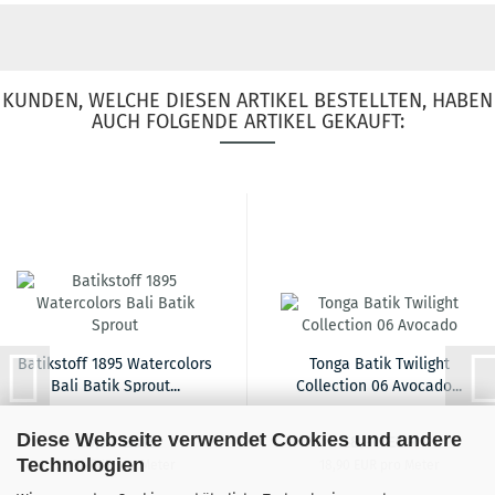
KUNDEN, WELCHE DIESEN ARTIKEL BESTELLTEN, HABEN
AUCH FOLGENDE ARTIKEL GEKAUFT:
Batikstoff 1895 Watercolors
Tonga Batik Twilight
Bali Batik Sprout...
Collection 06 Avocado...
Diese Webseite verwendet Cookies und andere
18,90 EUR
18,90 EUR
Technologien
18,90 EUR pro Meter
18,90 EUR pro Meter