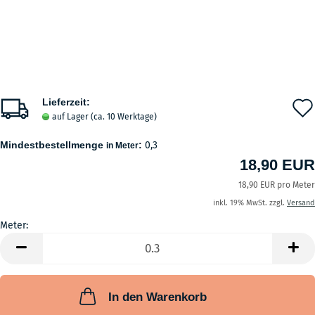
Lieferzeit:
auf Lager (ca. 10 Werktage)
Mindestbestellmenge
:
0,3
in Meter
18,90 EUR
18,90 EUR pro Meter
inkl. 19% MwSt. zzgl.
Versand
Meter:
Meter
In den Warenkorb