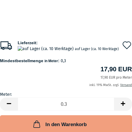
Lieferzeit:
auf Lager (ca. 10 Werktage)
Mindestbestellmenge
:
0,3
in Meter
17,90 EUR
17,90 EUR pro Meter
inkl. 19% MwSt. zzgl.
Versand
Meter:
Meter
In den Warenkorb