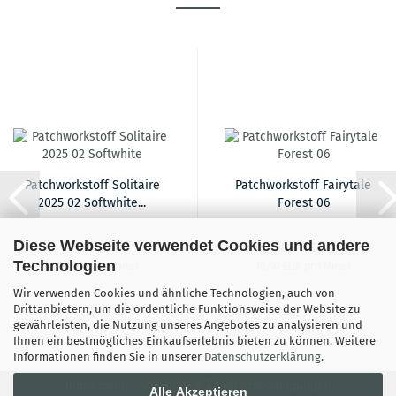
Patchworkstoff Solitaire
Patchworkstoff Fairytale
2025 02 Softwhite...
Forest 06
Diese Webseite verwendet Cookies und andere
17,90 EUR
18,90 EUR
Technologien
17,90 EUR pro Meter
18,90 EUR pro Meter
Wir verwenden Cookies und ähnliche Technologien, auch von
Drittanbietern, um die ordentliche Funktionsweise der Website zu
gewährleisten, die Nutzung unseres Angebotes zu analysieren und
Ihnen ein bestmögliches Einkaufserlebnis bieten zu können. Weitere
Informationen finden Sie in unserer
Datenschutzerklärung
.
Impressum
Versand- & Zahlungsbedingungen
Alle Akzeptieren