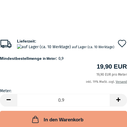
Lieferzeit:
auf Lager (ca. 10 Werktage)
Mindestbestellmenge
:
0,9
in Meter
19,90 EUR
19,90 EUR pro Meter
inkl. 19% MwSt. zzgl.
Versand
Meter:
Meter
In den Warenkorb