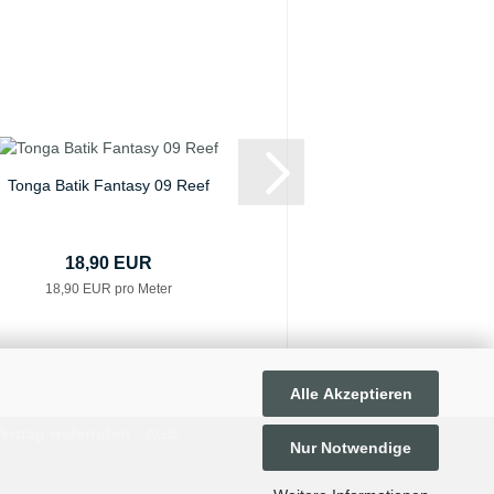
Tonga Batik Fantasy 09 Reef
Tonga Batik Fantas
18,90 EUR
18,90 E
18,90 EUR pro Meter
18,90 EUR pro
Alle Akzeptieren
ertrag widerrufen
AGB
Nur Notwendige