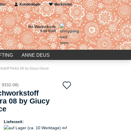
tter
Kundenlogin
Merkzettel
Ihr Warenkorb
0,00 EUR
FTING
ANNE DEUS
kstoff Pietra 08 by Giucy Giuce
Auf
:
9332-08
)
chworkstoff
den
tra 08 by Giucy
Merkzettel
ce
Lieferzeit:
auf