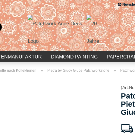
Newsle
Suche...
E-Mail
Passwort
FENMANUFAKTUR
DIAMOND PAINTING
PAPERCRA
»
»
offe nach Kollektionen
Pietra by Giucy Giuce Patchworkstoffe
Patchwor
(Art.Nr.
Konto erstellen
Pat
Passwort vergessen?
Pie
Giu