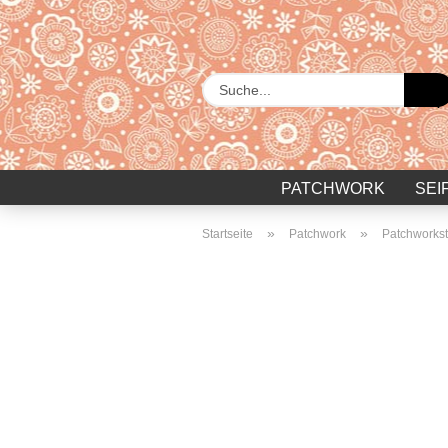
PATCHWORK
SEI
»
»
Startseite
Patchwork
Patchworkst