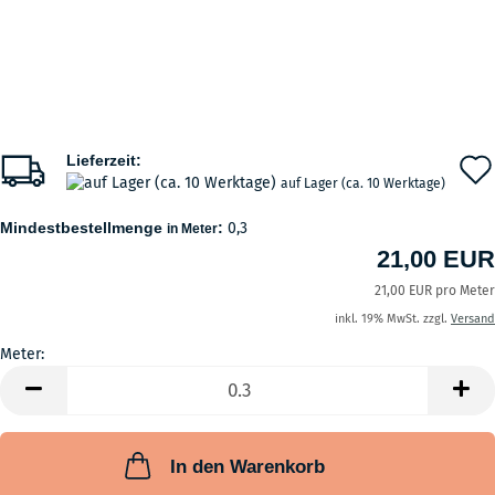
Lieferzeit:
auf Lager (ca. 10 Werktage)
Mindestbestellmenge
:
0,3
in Meter
21,00 EUR
21,00 EUR pro Meter
inkl. 19% MwSt. zzgl.
Versand
Meter:
Meter
In den Warenkorb