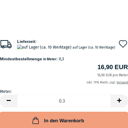
Lieferzeit:
auf Lager (ca. 10 Werktage)
Mindestbestellmenge
:
0,3
in Meter
16,90 EUR
16,90 EUR pro Meter
inkl. 19% MwSt. zzgl.
Versand
Meter:
Meter
In den Warenkorb