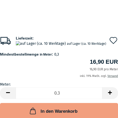
Lieferzeit:
auf Lager (ca. 10 Werktage)
Mindestbestellmenge
:
0,3
in Meter
16,90 EUR
16,90 EUR pro Meter
inkl. 19% MwSt. zzgl.
Versand
Meter:
Meter
In den Warenkorb