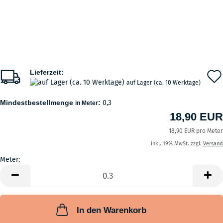
Lieferzeit:
auf Lager (ca. 10 Werktage)
Mindestbestellmenge
:
0,3
in Meter
18,90 EUR
18,90 EUR pro Meter
inkl. 19% MwSt. zzgl.
Versand
Meter:
Meter
In den Warenkorb