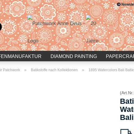
Newsle
Suche...
E-Mail
Passwort
FENMANUFAKTUR
DIAMOND PAINTING
PAPERCRA
»
»
für Patchwork
Batikstoffe nach Kollektionen
1895 Watercolors Bali Bati
Konto erstellen
(Art.Nr.
Passwort vergessen?
Bati
Wat
Bali