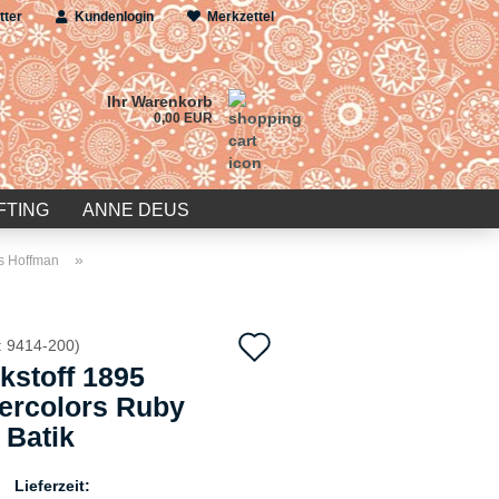
tter
Kundenlogin
Merkzettel
Ihr Warenkorb
0,00 EUR
FTING
ANNE DEUS
»
ks Hoffman
Auf
:
9414-200
)
kstoff 1895
den
ercolors Ruby
Merkzettel
 Batik
Lieferzeit: