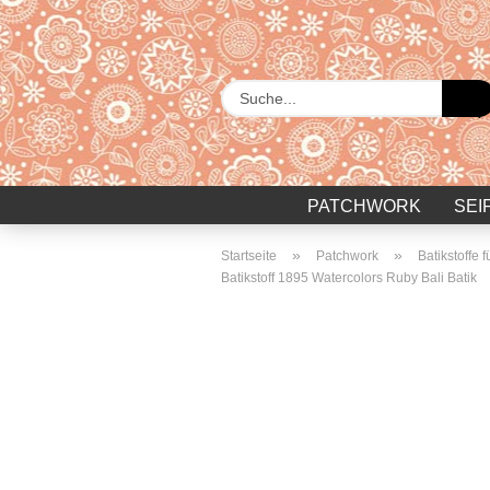
PATCHWORK
SEI
»
»
Startseite
Patchwork
Batikstoffe 
Batikstoff 1895 Watercolors Ruby Bali Batik