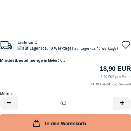
Lieferzeit:
auf Lager (ca. 10 Werktage)
Mindestbestellmenge
:
0,3
in Meter
18,90 EUR
18,90 EUR pro Meter
inkl. 19% MwSt. zzgl.
Versand
Meter:
Meter
In den Warenkorb