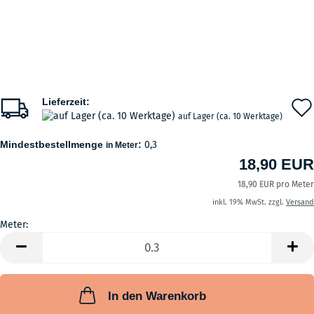
Lieferzeit:
auf Lager (ca. 10 Werktage)
Mindestbestellmenge
:
0,3
in Meter
18,90 EUR
18,90 EUR pro Meter
inkl. 19% MwSt. zzgl.
Versand
Meter:
Meter
In den Warenkorb