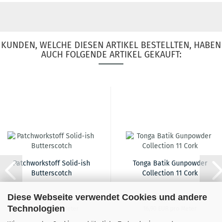
KUNDEN, WELCHE DIESEN ARTIKEL BESTELLTEN, HABEN
AUCH FOLGENDE ARTIKEL GEKAUFT:
Patchworkstoff Solid-ish
Tonga Batik Gunpowder
Butterscotch
Collection 11 Cork
Diese Webseite verwendet Cookies und andere
18,90 EUR
16,90 EUR
Technologien
18,90 EUR pro Meter
16,90 EUR pro Meter